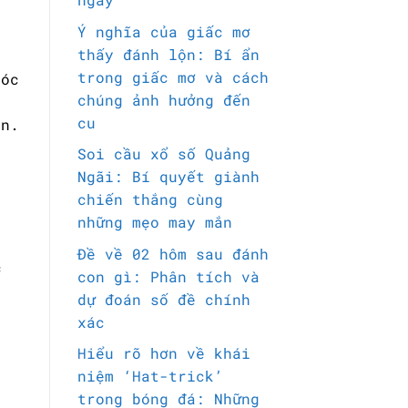
Ý nghĩa của giấc mơ
thấy đánh lộn: Bí ẩn
trong giấc mơ và cách
góc
chúng ảnh hưởng đến
cu
ạn.
Soi cầu xổ số Quảng
Ngãi: Bí quyết giành
chiến thắng cùng
những mẹo may mắn
Đề về 02 hôm sau đánh
c
con gì: Phân tích và
dự đoán số đề chính
xác
Hiểu rõ hơn về khái
niệm ‘Hat-trick’
trong bóng đá: Những