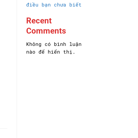
điều bạn chưa biết
Recent
Comments
c
Không có bình luận
nào để hiển thị.