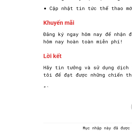
Cập nhật tin tức thể thao mớ
Khuyến mãi
Đăng ký ngay hôm nay để nhận đ
hôm nay hoàn toàn miễn phí!
Lời kết
Hãy tin tưởng và sử dụng dịch 
tôi để đạt được những chiến th
“`
Mục nhập này đã được