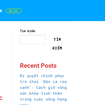
N
BLOG
Tìm kiếm
TÌM
KIẾM
Recent Posts
Bí quyết chinh phục
trò chơi ‘Bắn cá rùa
xanh’: Cách giữ vững
sức khỏe tinh thần
c
trong cuộc sống hàng
ngày