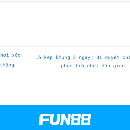
hơi xóc
Lô kép khung 3 ngày: Bí quyết ch
thắng
phục trò chơi dân gian