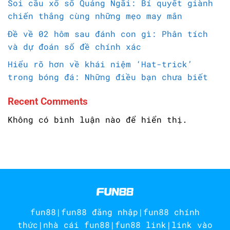
Soi cầu xổ số Quảng Ngãi: Bí quyết giành
chiến thắng cùng những mẹo may mắn
Đề về 02 hôm sau đánh con gì: Phân tích
và dự đoán số đề chính xác
Hiểu rõ hơn về khái niệm ‘Hat-trick’
trong bóng đá: Những điều bạn chưa biết
Recent Comments
Không có bình luận nào để hiển thị.
fun88
|fun88 đăng nhập|fun88 chính
thức|nhà cái fun88|fun88 link|link vào