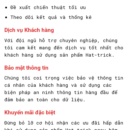
Đề xuất chiến thuật tối ưu
Theo dõi kết quả và thống kê
Dịch vụ Khách hàng
Với đội ngũ hỗ trợ chuyên nghiệp, chúng
tôi cam kết mang đến dịch vụ tốt nhất cho
khách hàng sử dụng sản phẩm Hat-trick.
Bảo mật thông tin
Chúng tôi coi trọng việc bảo vệ thông tin
cá nhân của khách hàng và sử dụng các
biện pháp an ninh thông tin hàng đầu để
đảm bảo an toàn cho dữ liệu.
Khuyến mãi đặc biệt
Đừng bỏ lỡ cơ hội nhận các ưu đãi hấp dẫn
khi sử dụng sản phẩm Hat-trick ngay hôm