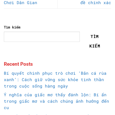
Chơi Dân Gian
đề chính xác
Tìm kiếm
TÌM
KIẾM
Recent Posts
Bí quyết chinh phục trò chơi ‘Bắn cá rùa
xanh’: Cách giữ vững sức khỏe tinh thần
trong cuộc sống hàng ngày
Ý nghĩa của giấc mơ thấy đánh lộn: Bí ẩn
trong giấc mơ và cách chúng ảnh hưởng đến
cu