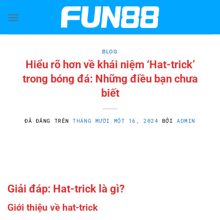
Chuyển
đến
nội
dung
BLOG
Hiểu rõ hơn về khái niệm ‘Hat-trick’
trong bóng đá: Những điều bạn chưa
biết
ĐÃ ĐĂNG TRÊN
THÁNG MƯỜI MỘT 16, 2024
BỞI
ADMIN
Giải đáp: Hat-trick là gì?
Giới thiệu về hat-trick