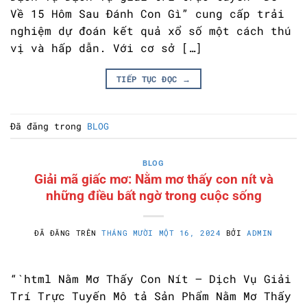
Về 15 Hôm Sau Đánh Con Gì” cung cấp trải
nghiệm dự đoán kết quả xổ số một cách thú
vị và hấp dẫn. Với cơ sở […]
TIẾP TỤC ĐỌC
→
Đã đăng trong
BLOG
BLOG
Giải mã giấc mơ: Nằm mơ thấy con nít và
những điều bất ngờ trong cuộc sống
ĐÃ ĐĂNG TRÊN
THÁNG MƯỜI MỘT 16, 2024
BỞI
ADMIN
“`html Nằm Mơ Thấy Con Nít – Dịch Vụ Giải
Trí Trực Tuyến Mô tả Sản Phẩm Nằm Mơ Thấy