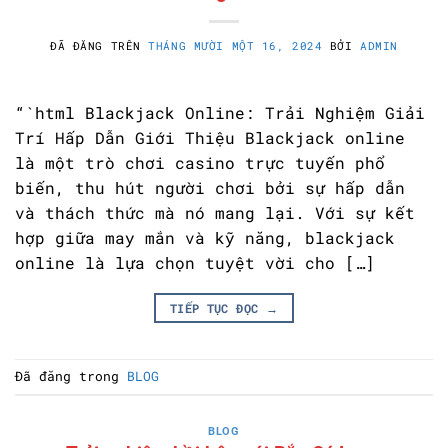
ĐÃ ĐĂNG TRÊN
THÁNG MƯỜI MỘT 16, 2024
BỞI
ADMIN
“`html Blackjack Online: Trải Nghiệm Giải
Trí Hấp Dẫn Giới Thiệu Blackjack online
là một trò chơi casino trực tuyến phổ
biến, thu hút người chơi bởi sự hấp dẫn
và thách thức mà nó mang lại. Với sự kết
hợp giữa may mắn và kỹ năng, blackjack
online là lựa chọn tuyệt vời cho […]
TIẾP TỤC ĐỌC
→
Đã đăng trong
BLOG
BLOG