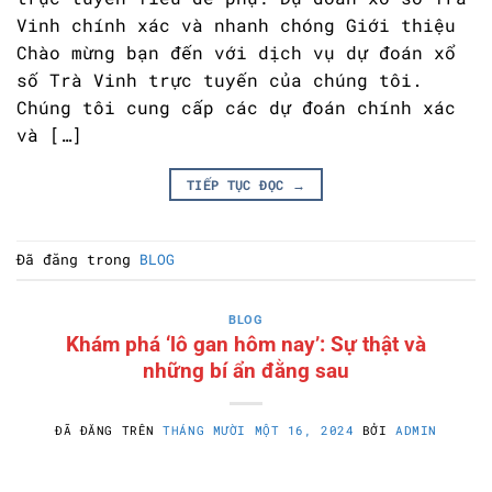
Vinh chính xác và nhanh chóng Giới thiệu
Chào mừng bạn đến với dịch vụ dự đoán xổ
số Trà Vinh trực tuyến của chúng tôi.
Chúng tôi cung cấp các dự đoán chính xác
và […]
TIẾP TỤC ĐỌC
→
Đã đăng trong
BLOG
BLOG
Khám phá ‘lô gan hôm nay’: Sự thật và
những bí ẩn đằng sau
ĐÃ ĐĂNG TRÊN
THÁNG MƯỜI MỘT 16, 2024
BỞI
ADMIN